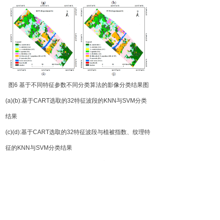
图
6
基于不同
特征参数不同分类算法的影像分类结果图
(
a)
(
b)
:
基
于
CAR
T
选取的
3
2
特征波段
的
KN
N
与
SV
M
分类
结果
(
c)
(
d)
:
基
于
CAR
T
选取的
3
2
特征波段与植被指数、纹理特
征
的
KN
N
与
SV
M
分类结果
(
e)
(
f)
:
基
于
CAR
T
选取的
3
2
特征波段与高程信息
的
KN
N
与
SV
M
分类结果
(
g)
(
h)
:
基
于
CAR
T
选取的
3
2
特征波段与植被指数、纹理特
征、高程信息
的
KN
N
与
SV
M
分类结果