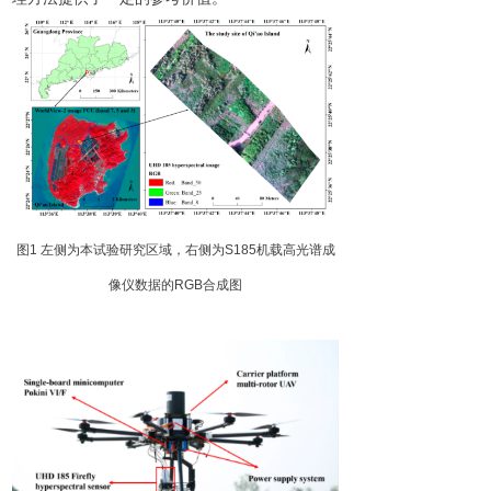
图
1
左侧为本试验研究区域，右侧
为
S18
5
机载高光谱成
像仪数据
的
RG
B
合成图