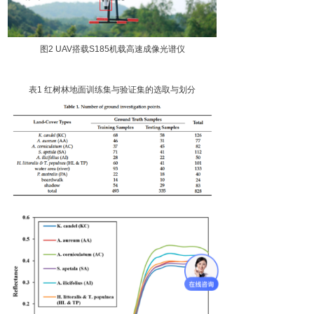
图
2
UA
V
搭
载
S18
5
机载高速成像光谱仪
表
1
红树林地面训练集与验证集的选取与划分