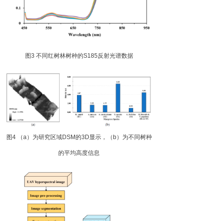
图
3
不同红树林树种
的
S18
5
反射光谱数据
图
4
（
a
）为研究区
域
DS
M
的
3
D
显示，
（
b
）为不同树种
的平均高度信息