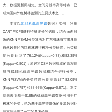
大、数据更新周期短、空间分辨率高等特点，已
成为国内外红树林监测的主要技术之一。
本文
以
数据为实例
，利
用
S18
5
机载高光谱
CAR
T
与
CF
S
进行特征波长的选取，结合
面向对
象
的
KN
N
与
SV
M
分类算法对广东省珠海市淇澳岛
自然风景区的红树林
进行
树种分类研究
，
分类精
度分别达到
了
76.12%(Kappa=0.73)
和
82.39%
(Kappa=0.801)
；通过将
DS
M
数据获取的高程信
息
与
S18
5
机载高光谱数据
相结合
进行分类
，
KN
N
与
SV
M
的分类精度分别提高到
了
82.09%
(Kappa=0.797)
和
88.66%(Kappa=0.871)
。本文
结果表明基
于
S18
5
的机载高光谱数据可用于红
树林的分类，也为基于高光谱影像的多源数据处
理方法提供了一定的参考价值。