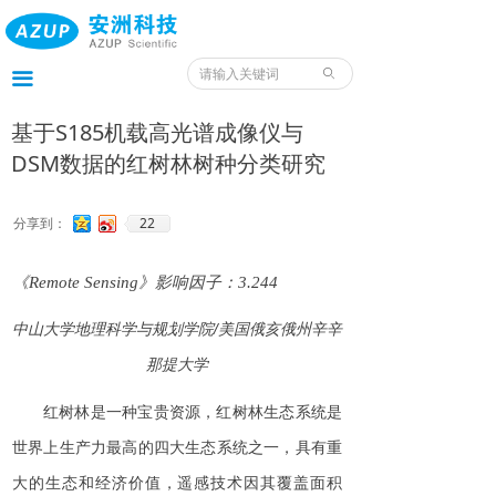
首页
产品
ꄙ
끀
服务
基于S185机载高光谱成像仪与
DSM数据的红树林树种分类研究
应用
案例
22
分享到：
我们
《
Remote Sensing
》影响因子：
3.244
服务预约入口
中山
大学地理科学与规划学院
/
美国俄亥俄州
辛辛
那提大学
资料
红树林是一种宝贵资源，红树林生态系统是
世界上生产力最高的四大生态系统之一，具有重
大的生态和经济价值，遥感技术因其覆盖面积