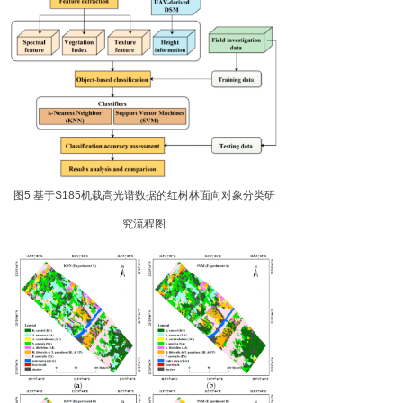
图
5
基
于
S18
5
机载高光谱数据的红树林面向对象分类研
究流程图