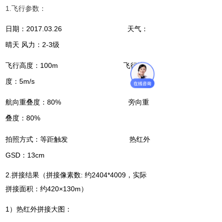
1.
飞行参数：
日期
：
201
7
.0
3
.
26
天气
：
晴
天
风力
：
2-
3
级
飞行高度：100m 飞行速
度：5m/s
航向重叠度：80%
旁向重
叠度：80%
拍照方式：等距触发
热红外
GSD：13
cm
2.
拼接结果
（
拼接
像素
数
:
约
2404
*
4009
，
实际
拼接面积：约
420
×
130m
）
1
）热红外拼接大图：