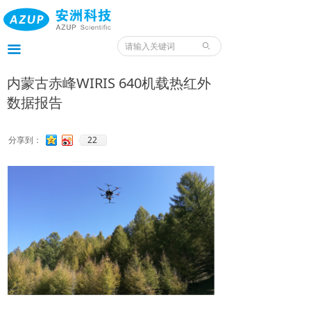
首页
产品
ꄙ
끀
服务
内蒙古赤峰WIRIS 640机载热红外
数据报告
应用
案例
22
分享到：
我们
服务预约入口
资料