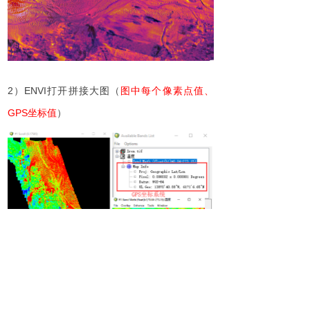
2
）
ENV
I
打开拼接
大图
（
图中每个像素点值
、
GP
S
坐标值
）