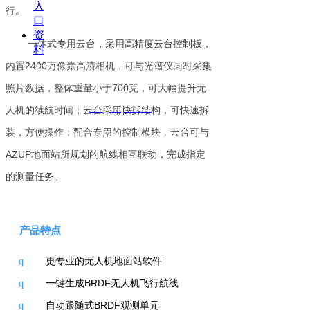
入
行。
口
资
一体式专用云台，采用高精度云台控制板，
料
内置
2400
万像素高清相机，可与光谱仪同时采集
京ICP备
北京安洲科技有限公司 版权所有
14030654号
电话：4006-507-608 010-62111182
照片数据，整体重量小于
700
克，可大幅提升无
邮箱：
info@azup.com.cn
人机的续航时间；云台采用快拆结构，可快速拆
装，方便操作；配合专用的控制模块，云台可与
Copyright 2009 Auto Parts All Right Reserved
AZUP
地面站所规划的航线相互联动，完成指定
的
测量任务
。
产品特点
更专业的无人机地面站软件
q
一键生成
BRDF
无人机飞行航线
q
自动
跟
随
式
BRDF
观测
单元
q