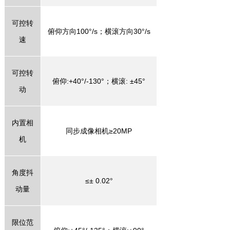
可控转
俯仰方向
100
°
/s
；横滚方向
30
°
/s
速
可控转
俯仰
:+40
°
/-130
°；横滚
:
±
45
°
动
内置相
同步成像相机≥
20MP
机
角度抖
≤±
0.02
°
动量
限位范