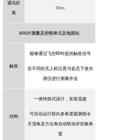
通讯距
5
Km
离
BRDF
测量及控制单元
及
地面站
能够通过
飞控即
时提供
触发
信号
触发
在
不同的
无人机
位置与姿态
下
使
光
谱仪进行
测量
作业
一体快拆式设计，安装迅捷
可自动运行双向多角度观测指令
结构
天顶角及方位角自动联动并切换角
度