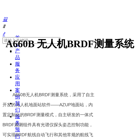
끀
ꁲ
ꄙ
首
A660B 无人机BRDF测量系统
页
产
品
服
务
应
用
案
A
660B
无人机
BRDF
测量
系统
，采用了自主
例
我
开发的无人机地面站
软件
——
AZUP
地面站，
内
们
置定制化
的
BRDF
测量
模式
，自主研发的一体式
服
务
BRDF
观测组件具有光谱仪探头姿态
控制
功能
，
预
可实现
BRDF
航线
自动
飞行和其他常规的航线飞
约