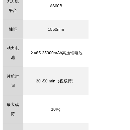
无人机
A
660
B
平台
轴距
1550mm
动力电
２×
6S 25000mAh
高压锂电池
池
续航时
30
~50
min
（视
载荷）
间
最大载
10
Kg
荷