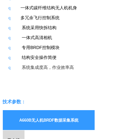
一体式碳纤维结构无人机机身
q
多冗余飞行控制系统
q
系统
采用快拆结构
q
一体式
高清相机
q
专用
BRDF
控制模块
q
结构安全操作简便
q
系统集成度
高，
作业
效率高
q
技术
参数：
A660B
无人机
BRDF
数据采集系统