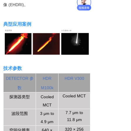
像
(EHDRI
)
。
典型应用案例
技术参数
DETECTOR
参
HDR
HDR V300
数
M100k
Cooled MCT
探测器类型
Cooled
MCT
7.7
μ
m to
波段范围
3
μ
m to
11.8
μ
m
4.9
μ
m
320 × 256
空间分辨率
640 ×