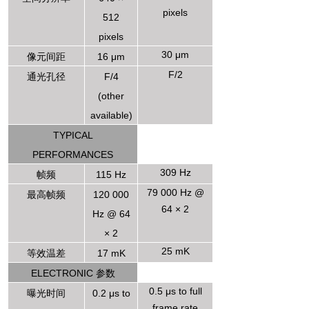
pixels
512
pixels
30
μ
m
像元间距
16
μ
m
F/2
通光孔径
F/4
(other
available)
TYPICAL
PERFORMANCES
309 Hz
帧频
115 Hz
79 000 Hz @
最高帧频
120 000
64 × 2
Hz @ 64
× 2
25 mK
等效温差
17 mK
ELECTRONIC
参数
0.5
μ
s to full
曝光时间
0.2
μ
s to
frame rate