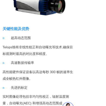
关键性能及优势
超高动态范围
n
Telops
独
有非线性校正和
自动曝光等
技
术
,
确保目
标观测
时最高的对比度和精度
。
高速数据传输率
n
高性能
硬件
保证
设备
以高达每
秒
300
帧的速率生
成全帧热
红外
图像。
先进的标定
n
实时图像处理包括非均匀性校正
，
辐射温度测
量
，
自动曝
光
(AEC)
和增强高动态范围成