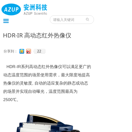
首页
产品
ꄙ
끀
服务
HDR-IR 高动态红外热像仪
应用
22
分享到：
案例
HDR-IR系列高
动态
红外热像仪可以
满足更广
的
我们
动态
温度
范围
的
场景
使用需求，
最大限度地提高
热像仪的灵敏
度
,
自动的适应
复杂的
静态或动态
服务预约入口
的场景
并实现自动曝光，温度范围
最高
为
资料
2500
℃
。