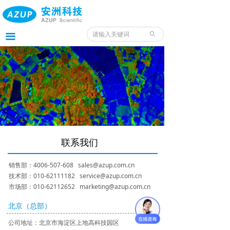
首页
产品
ꄙ
끀
服务
应用
案例
我们
联系我们
服务预约入口
销售部：4006-507-608
sales@azup.com.cn
资料
技术部：010-62111182
service@azup.com.cn
市场部：010-62112652
marketing@azup.com.cn
北京（总部）
公司地址：
北京市海淀区上地高科技园区