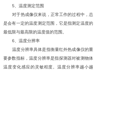
5、温度测定范围
对于热成像仪来说，正常工作的过程中，总
是会有一定的温度测定范围，它是指测定温度的
最低限与最高限的温度值的范围。
6、温度分辨率
温度分辨率具体是指衡量红外热成像仪的重
要参数指标，温度分辨率是指探测器对被测物体
温度变化感应的灵敏程度。温度分辨率越小越
好。温度分辨率的计量和测定是在特定的条件下
的完成的。
7、扫描制式和最大工作时间
这两者往往是人们比较容易忽略的参数，前
者是指一般为我国标准电视制式，PAL制式。后
者则是指热成像仪允许连续的工作时间。