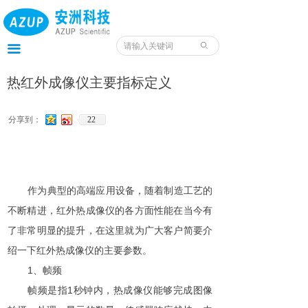
首页
产品
ꄙ
끀
服务
热红外成像仪主要指标定义
应用
分享到：
22
案例
我们
作为典型的高端应用设备，随着制造工艺的
服务预约入口
不断精进，红外热成像仪的各方面性能在当今有
了非常明显的提升，在这里就为广大客户简要介
资料
绍一下红外热成像仪的主要参数。
1、帧频
帧频是指1秒钟内，热成像仪能够完成图像