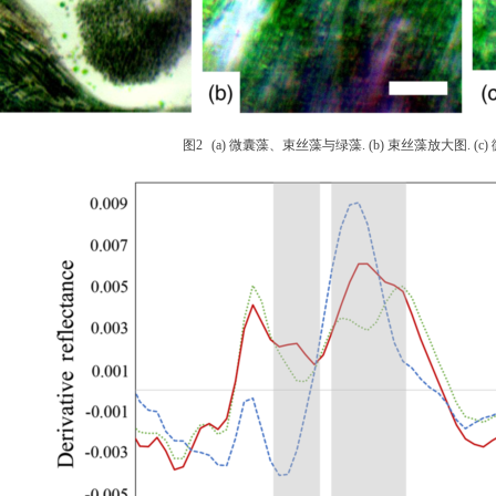
图
2
(a) 微囊藻
、
束丝藻
与绿藻
. (b) 束丝藻
放大图
. (c