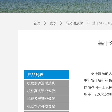
首页
ꄲ
案例
ꄲ
高光谱成像
ꄲ
基于SOC7
基于
蓝藻细菌的
产品列表
财产安全等产生
机载多源遥感系统
国
俄勒冈州上克
机载高光谱成像仪
明基于
SOC71
机载多光谱成像仪
机载热红外成像仪