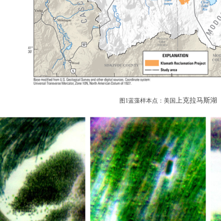
上克拉马斯湖
图
1蓝藻样本点：美国