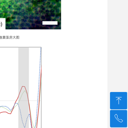
) 微囊藻
房大图
ꁸ
ꂅ
回到顶部