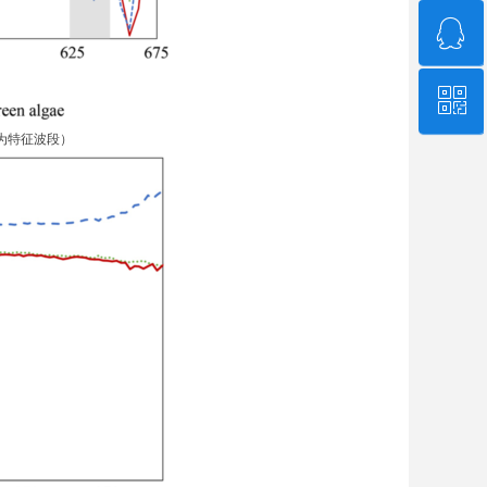
ꁗ
4006-507-608
ꀥ
QQ客服
m为特征波段）
微信二维码