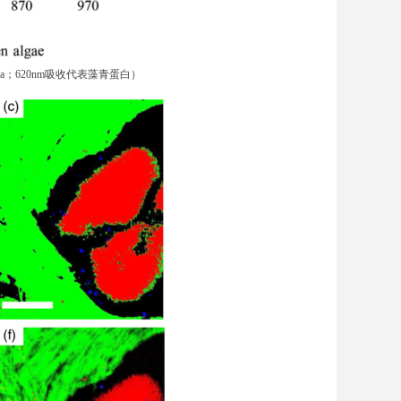
a；6
20
nm吸收代表藻青蛋白）