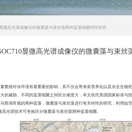
10显微高光谱成像仪的微囊藻与束丝藻两种蓝藻细菌特性研究
SOC710显微高光谱成像仪的微囊藻与束
大量繁殖对水环境有着重要的影响，其不仅会带来富营养化以及水生生物
极大的威胁。不同的蓝藻细菌之间区分难度大，本文依托美国国家标准与
拉马斯湖常规的两种蓝藻，微囊藻与束丝藻进行有关特性的研究，利用如
0显微高光谱技术可有效区分微囊藻与束丝藻两种蓝藻细菌
。