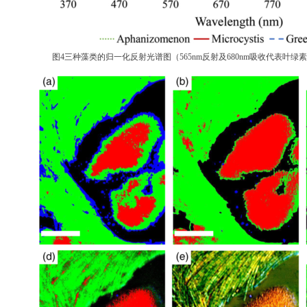
图
4
三种藻类的归一化反射光谱图（
5
65
nm反射及6
80
nm吸收代表叶绿素