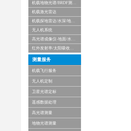
机载地物光谱/BRDF测量系统
机载激光雷达
机载探地雷达/水深/地磁/微波/SAR
无人机系统
高光谱成像仪-地面/水下/实验室显微
红外发射率/太阳吸收比测量仪
测量服务
机载飞行服务
无人机定制
卫星光谱定标
遥感数据处理
高光谱测量
地物光谱测量