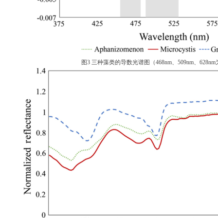
图
3
三种藻类的导数光谱图
（
4
68
nm、5
09
nm、6
28
n