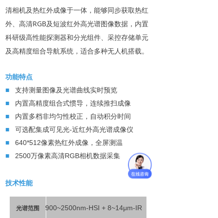
清相机及热红外成像于一体，能够同步获取热红
外、高清RGB及短波红外高光谱图像数据，内置
科研级高性能探测器和分光组件、采控存储单元
及高精度组合导航系统，适合多种无人机搭载。
功能特点
■
支持测量图像及光谱曲线实时预览
■
内置高精度组合式惯导，连续推扫成像
■
内置多档非均匀性校正，自动积分时间
■
可选配集成可见光-近红外高光谱成像仪
■
640*512像素热红外成像，全屏测温
■
2500万像素高清RGB相机数据采集
技术性能
900~
25
00nm-HSI + 8~14μm-IR
光谱范围