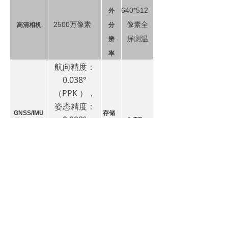
640*512
外
2500
万像
素
像素全
高清相机
分
屏测温
辨
率
航向精度：
0.038°
（PPK ），
姿态精度：
GNSS/IMU
存储
0.008°
1 TB
组合导航
空
（PPK）；
SSD
系统
间
GNSS：GPS
/ GLONASS
/ Galileo /
BeiDou