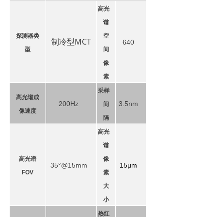
高光
谱
探测器类
空
制冷型MCT
640
型
间
像
素
采样
高光谱成
200Hz
3.5nm
间
像速度
隔
高光
谱
高光谱
像
35°@15mm
15µm
FOV
素
大
小
热红