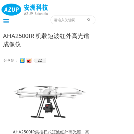
首页
产品
ꄙ
끀
服务
AHA2500IR 机载短波红外高光谱
成像仪
应用
案例
22
分享到：
我们
服务预约入口
资料
AHA2500IR集推扫式短波红外高光谱、高